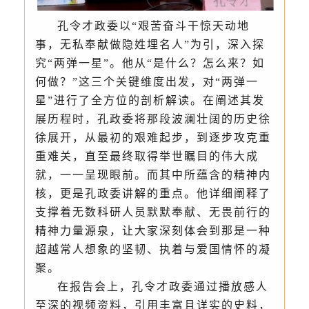
孔令才政委以“艰苦奋斗干惊天动地
事，无私奉献做隐姓埋名人”为引，深入探
究“两弹一星”。他从“是什么？怎么来？如
何做？”这三个关键维度出发，对“两弹一
星”进行了全方位的剖析解读。在阐述其发
展历程时，孔政委将那段波澜壮阔的历史徐
徐展开，从最初的艰难起步，到逐步攻克重
重难关，直至最终取得举世瞩目的伟大成
就，一一呈现眼前。而其中所蕴含的精神内
核，更是孔政委讲解的重点。他详细阐释了
支撑着无数科研人员默默奉献、无畏前行的
精神力量源泉，让大家深刻体会到那是一种
超越常人想象的坚韧、执着与爱国情怀的凝
聚。
在报告会上，孔令才政委通过播放感人
至深的视频资料，引用丰富且详实的史料，