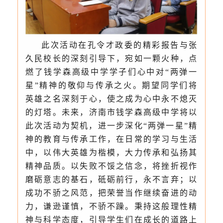
此次活动在孔令才政委的精彩报告与张
久民校长的深刻引导下，宛如一颗火种，点
燃了钱学森高级中学学子们心中对“两弹一
星”精神的敬仰与传承之火。期望同学们将
英雄之名深刻于心，使之成为心中永不熄灭
的灯塔。未来，济南市钱学森高级中学将以
此次活动为契机，进一步深化“两弹一星”精
神的教育与传承工作，在日常的学习与生活
中，以伟大英雄为楷模，大力传承和弘扬其
精神品质。以失败不馁之信念，将挫折视作
磨砺意志的基石，砥砺前行，永不言弃；以
成功不骄之风范，把荣誉当作继续奋进的动
力，谦逊谨慎，不骄不躁。秉持这般理性精
神与科学态度，引导学生们在成长的道路上