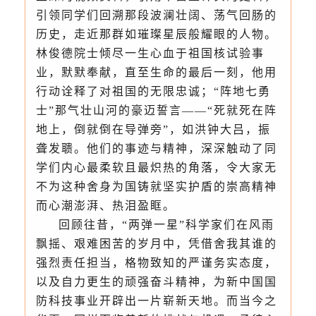
引领同学们回溯那段波澜壮阔、荡气回肠的
历史，走近那群如璀璨星辰般耀眼的人物。
林俊德院士倾尽一生心血于祖国核试验事
业，默默奉献，直至生命的最后一刻，他用
行动诠释了对祖国的无限忠诚；“阵地七勇
士”那气壮山河的豪迈誓言——“死就死在阵
地上，倒就倒在导弹旁”，如洪钟大吕，振
聋发聩。他们的事迹与精神，深深触动了同
学们内心最柔软且最炽热的角落，令大家无
不为这种舍身为国铸就坚实护盾的崇高精神
而心潮澎湃、热泪盈眶。
回顾往昔，“两弹一星”科学家们在风雨
飘摇、艰难困苦的岁月中，凭借舍我其谁的
强烈责任担当，格物致知的严谨务实态度，
以及自力更生的顽强奋斗精神，为新中国国
防科技事业开辟出一片崭新天地。而当今之