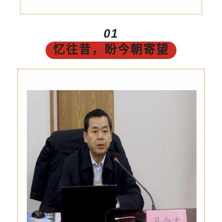
01
忆往昔，盼今朝寄望