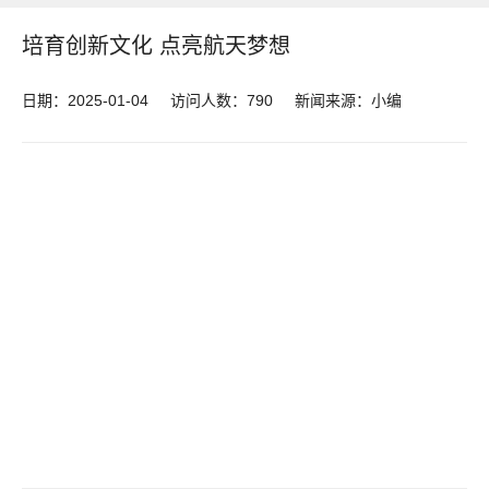
培育创新文化 点亮航天梦想
日期：2025-01-04
访问人数：
790
新闻来源：小编
共筑航天梦 启航向未
来
—济南市钱学森高级
中学—