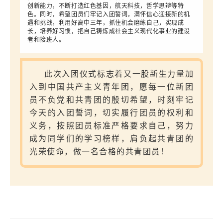
创新能力，不断打造红色基因，航天科技，哲学思辩等特
色。
同时，希望团员们牢记入团誓词，满怀信心迎接新的机
遇和挑战，利用好高中三年，抓住机会磨练自己，实现成
长，培养好习惯，把自己铸炼成社会主义现代化事业的建设
者和接班人。
此次入团仪式标志着又一股新生力量加
入到中国共产主义青年团，愿每一位新团
员不负党和共青团的殷切希望，时刻牢记
今天的入团誓词，切实履行团员的权利和
义务，按照团员标准严格要求自己，努力
成为同学们的学习榜样，肩负起共青团的
光荣使命，做一名合格的共青团员！