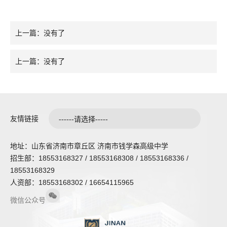
上一篇：没有了
上一篇：没有了
友情链接
地址：山东省济南市章丘区 济南市钱学森高级中学
招生部：18553168327 / 18553168308 / 18553168336 /
18553168329
人资部：18553168302 / 16654115965
微信公众号