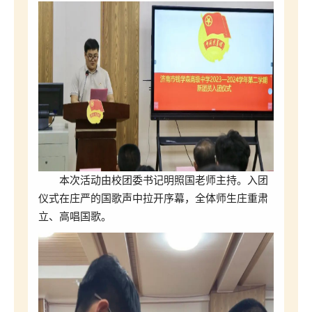
本次活动由校团委书记明照国老师主持。
入团
仪式在庄严的国歌声中拉开序幕，全体师生庄重肃
立、高唱国歌。