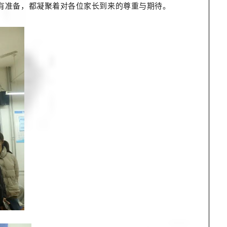
有准备，都凝聚着对各位家长到来的尊重与期待。