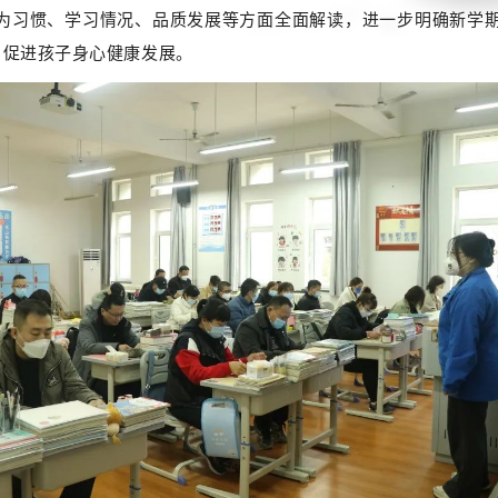
为习惯、学习情况、品质发展等方面全面解读，进一步明确新学
，促进孩子身心健康发展。