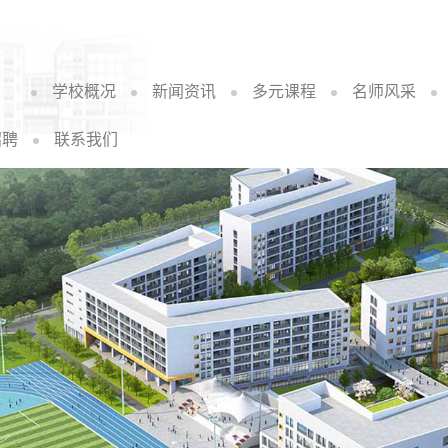
页
学校概况
新闻资讯
多元课程
名师风采
招聘
联系我们