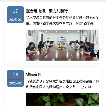
17
志合越山海，聚力共前行
学术交流会教育的根本任务就是要促进人的全面发
2025-03
展。为发扬钱学森大成教育思想，解决“钱学森之
问”，形成充......
16
钱氏家训
《钱氏家训》是钱家先祖吴越国国王钱镠留给子孙
2025-02
和所有中国人的精神遗产，全文共635字，以“修
身、齐家、......