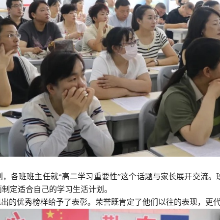
划，各班班主任就“高二学习重要性”这个话题与家长展开交流。
而制定适合自己的学习生活计划。
现出的优秀榜样给予了表彰。荣誉既肯定了他们以往的表现，更