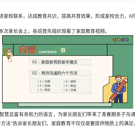
进家校联系，达成教育共识，提高共育效果，形成家校合力，8月
本次家长会上，各班首先组织观看了家庭教育视频。
以智慧且富有亲和力的语言，为家长朋友们带来了青春期亲子沟
个方法”告诉家长朋友们，家庭教育不仅仅是要提供物质上的满